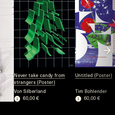
Never take candy from
Untitled (Poster)
strangers (Poster)
Von Silberland
Tim Bohlender
60,00 €
60,00 €