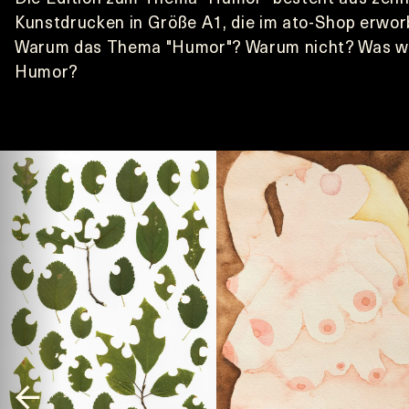
Kunstdrucken in Größe A1, die im ato-Shop erwor
Warum das Thema "Humor"? Warum nicht? Was wär
Humor?