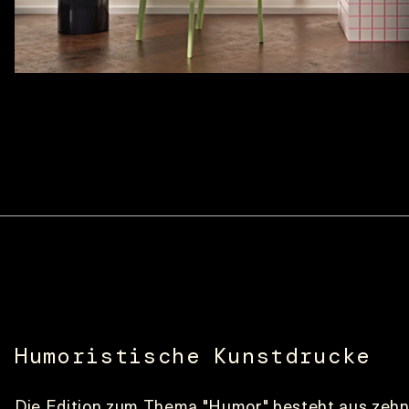
Humoristische Kunstdrucke
Die Edition zum Thema "Humor" besteht aus zehn