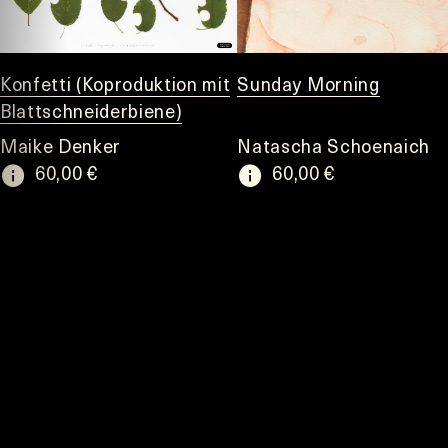
Konfetti (Koproduktion mit
Sunday Morning
Blattschneiderbiene)
Maike Denker
Natascha Schoenaich
60,00 €
60,00 €
Item
1
of
10