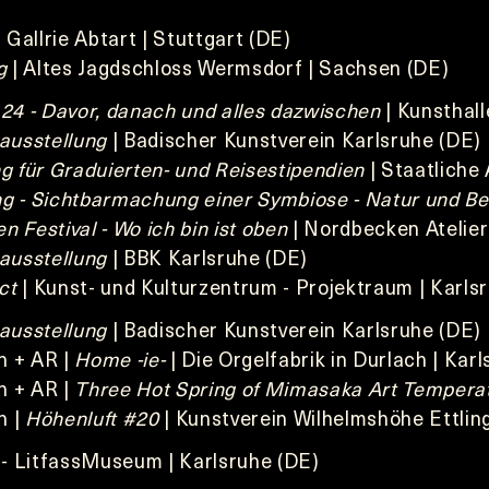
 Gallrie Abtart | Stuttgart (DE)
g
| Altes Jagdschloss Wermsdorf | Sachsen (DE)
24 - Davor, danach und alles dazwischen
| Kunsthall
ausstellung
| Badischer Kunstverein Karlsruhe (DE)
g für Graduierten- und Reisestipendien
| Staatliche
g - Sichtbarmachung einer Symbiose - Natur und Be
 Festival - Wo ich bin ist oben
| Nordbecken Atelier
ausstellung
| BBK Karlsruhe (DE)
ct
| Kunst- und Kulturzentrum - Projektraum | Karls
ausstellung
| Badischer Kunstverein Karlsruhe (DE)
on + AR |
Home -ie-
| Die Orgelfabrik in Durlach | Kar
on + AR |
Three Hot Spring of Mimasaka Art Tempera
n |
Höhenluft #20
| Kunstverein Wilhelmshöhe Ettlin
- LitfassMuseum | Karlsruhe (DE)