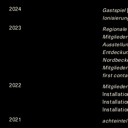
2024
Gastspiel
|
Ionisierun
2023
Regionale 
Mitglieder
Ausstellun
Entdeckun
Nordbecken
Mitglieder
first conta
2022
Mitglieder
Installati
Installati
Installatio
2021
achteintel