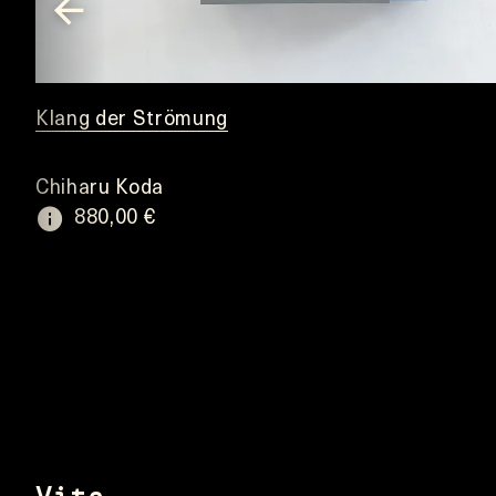
Klang der Strömung
Chiharu Koda
880,00 €
Item
1
of
14