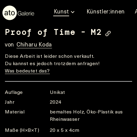
Kunst
Künstler:innen
Proof of Time - M2
von
Chiharu Koda
Diese Arbeit ist leider schon verkauft.
Du kannst es jedoch trotzdem anfragen!
Was bedeutet das?
Auflage
Unikat
Jahr
2024
Material
bemaltes Holz, Öko-Plastik aus
Rheinwasser
Maße (H×B×T)
20 x 5 x 4cm