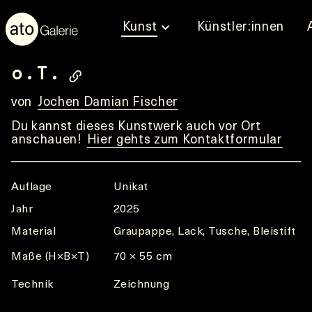
Kunst
Künstler:innen
o.T.
von
Jochen Damian Fischer
Du kannst dieses Kunstwerk auch vor Ort
anschauen!
Hier gehts zum Kontaktformular
Auflage
Unikat
Jahr
2025
Material
Graupappe, Lack, Tusche, Bleistift
Maße (H×B×T)
70 × 55 cm
Technik
Zeichnung