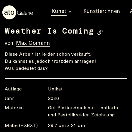
Kunst
Künstler:innen
Weather Is Coming
von
Max Gömann
Diese Arbeit ist leider schon verkauft.
Du kannst es jedoch trotzdem anfragen!
Was bedeutet das?
Auflage
Unikat
Jahr
2026
Material
Gel-Plattendruck mit Linolfarbe
und Pastellkreiden Zeichnung
Maße (H×B×T)
29,7 cm x 21 cm