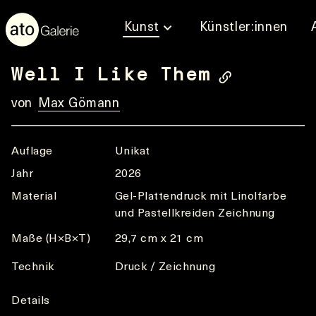
Kunst
Künstler:innen
Well I Like Them
von
Max Gömann
Auflage
Unikat
Jahr
2026
Material
Gel-Plattendruck mit Linolfarbe
und Pastellkreiden Zeichnung
Maße (H×B×T)
29,7 cm x 21 cm
Technik
Druck / Zeichnung
Details