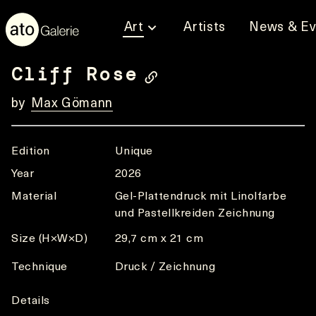
Art
Artists
News & Ev
Cliff Rose
by
Max Gömann
Edition
Unique
Year
2026
Material
Gel-Plattendruck mit Linolfarbe
und Pastellkreiden Zeichnung
Size (H×W×D)
29,7 cm x 21 cm
Technique
Druck / Zeichnung
Details