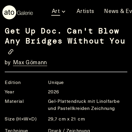
Art
Artists
News & Ev
Get Up Doc. Can't Blow
Any Bridges Without You
by
Max Gömann
Edition
Unique
Year
2026
Material
Gel-Plattendruck mit Linolfarbe
und Pastellkreiden Zeichnung
Size (H×W×D)
29,7 cm x 21 cm
Technique
Druck / Zeichnung