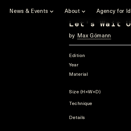
News & Events
About
Agency for I
Let's Wait 
by
Max Gömann
Edition
Year
Material
Size (H×W×D)
Technique
Details