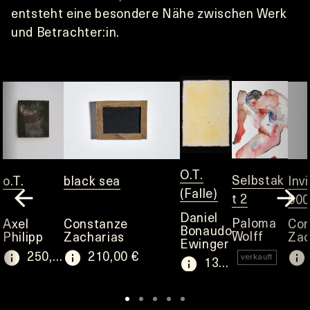
entsteht eine besondere Nähe zwischen Werk 
und Betrachter:in.
O.T.
Selbstak
o.T.
black sea
Inv
(Falle)
t 2
000
Daniel
Paloma
Axel
Constanze
Con
Bonaudo-
Wolff
Philipp
Zacharias
Zac
Ewinger
250,00 €
210,00 €
verkauft
130,00 €