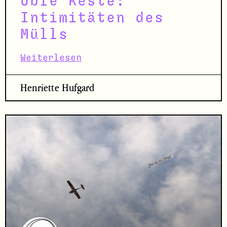
Üble Reste:
Intimitäten des
Mülls
Weiterlesen
Henriette Hufgard