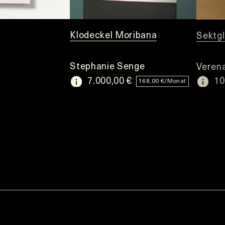
Klodeckel Moribana
Sektgl
Stephanie Senge
Veren
7.000,00 €
10
168,00 €/Monat