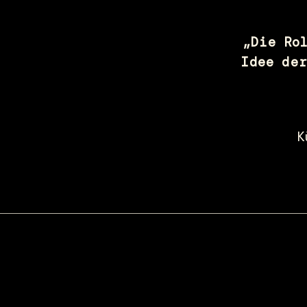
„Die Ro
Idee der
K