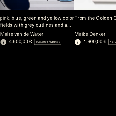
pink, blue, green and yellow color
From the Golden C
fields with grey outlines and a
red corner in front of grey and
Malte van de Water
Maike Denker
white stripes
4.500,00 €
1.900,00 €
108,00 €/Monat
46,
Item
1
of
10