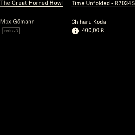
The Great Horned Howl
Time Unfolded - R7034
Max Gömann
Chiharu Koda
400,00 €
verkauft
Item
1
of
8