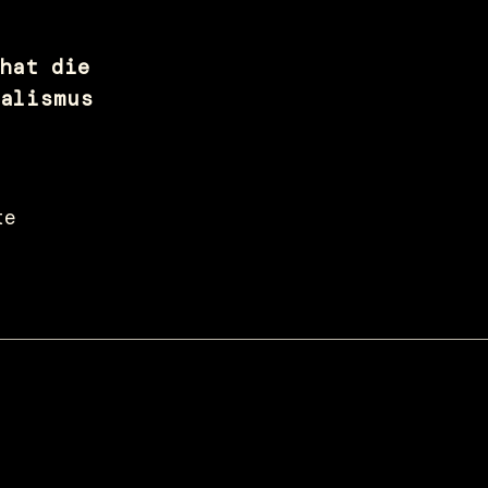
hat die 
alismus 
te